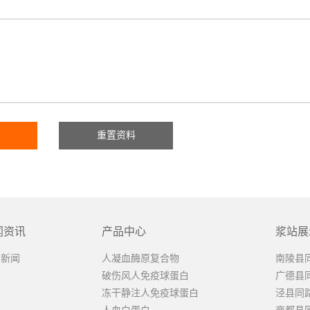
闻资讯
产品中心
浆站展
司新闻
人凝血酶原复合物
南陵县
破伤风人免疫球蛋白
广德县
冻干静注人免疫球蛋白
泾县同